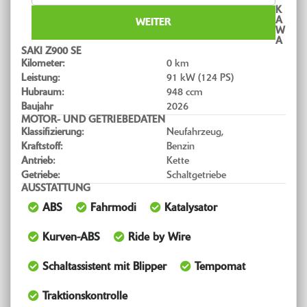
K
A
WEITER
W
A
SAKI Z900 SE
Kilometer:
0 km
Leistung:
91 kW (124 PS)
Hubraum:
948 ccm
Baujahr
2026
MOTOR- UND GETRIEBEDATEN
Klassifizierung:
Neufahrzeug,
Kraftstoff:
Benzin
Antrieb:
Kette
Getriebe:
Schaltgetriebe
AUSSTATTUNG
ABS
Fahrmodi
Katalysator
Kurven-ABS
Ride by Wire
Schaltassistent mit Blipper
Tempomat
Traktionskontrolle