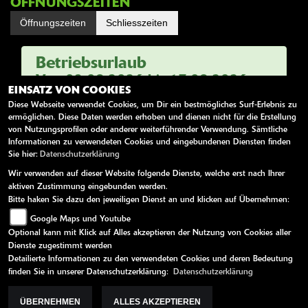
ÖFFNUNGSZEITEN
Öffnungszeiten
Schliesszeiten
Betriebsurlaub
Von 03.08.2026 bis 17.08.2026
EINSATZ VON COOKIES
Ab 18.08. sind wir wieder für sie da
Diese Webseite verwendet Cookies, um Dir ein bestmögliches Surf-Erlebnis zu
ermöglichen. Diese Daten werden erhoben und dienen nicht für die Erstellung
von Nutzungsprofilen oder anderer weiterführender Verwendung. Sämtliche
LINKS
Informationen zu verwendeten Cookies und eingebundenen Diensten finden
AGB
Sie hier:
Datenschutzerklärung
Impressum
Wir verwenden auf dieser Website folgende Dienste, welche erst nach Ihrer
Datenschutz
aktiven Zustimmung eingebunden werden.
Disclaimer
Bitte haken Sie dazu den jeweiligen Dienst an und klicken auf Übernehmen:
Google Maps und Youtube
Optional kann mit Klick auf Alles akzeptieren der Nutzung von Cookies aller
Dienste zugestimmt werden
Detailierte Informationen zu den verwendeten Cookies und deren Bedeutung
finden Sie in unserer Datenschutzerklärung:
Datenschutzerklärung
ÜBERNEHMEN
ALLES AKZEPTIEREN