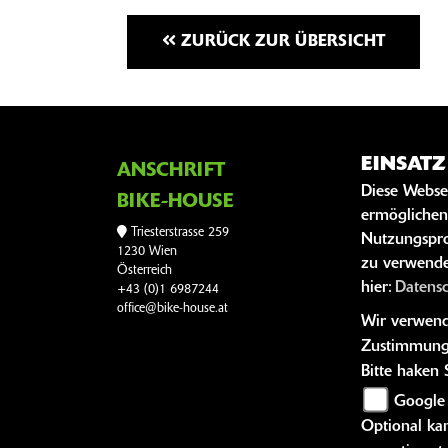
ZURÜCK ZUR ÜBERSICHT
EINSAT
ANSCHRIFT
SOC
Diese Webse
BIKE-HOUSE
Facebo
ermöglichen
Instagr
Triesterstrasse 259
Nutzungspro
1230 Wien
zu verwende
Österreich
hier:
Datens
+43 (0)1 6987244
office@bike-house.at
Wir verwende
Zustimmung
Bitte haken
Google
Optional kan