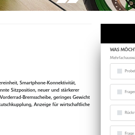
WAS MÖCHT
Mehrfachauswa
Probe
ereinheit, Smartphone-Konnektivität,
nnte Sitzposition, neuer und stärkerer
Fragen
orderrad-Bremsscheibe, geringes Gewicht
Rutschkupplung, Anzeige für wirtschaftliche
Rückr
Frage 