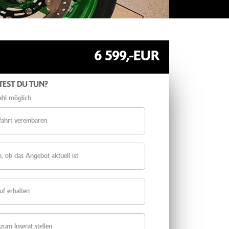
6 599,-EUR
EST DU TUN?
hl möglich
fahrt vereinbaren
, ob das Angebot aktuell ist
uf erhalten
zum Inserat stellen