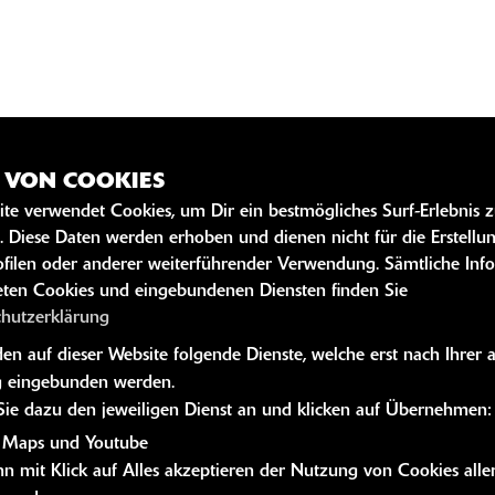
Z VON COOKIES
IAL MEDIA
ÖFFNUNGSZEITEN
ite verwendet Cookies, um Dir ein bestmögliches Surf-Erlebnis 
ok
Öffnungszeiten
Schliessze
. Diese Daten werden erhoben und dienen nicht für die Erstellu
am
filen oder anderer weiterführender Verwendung. Sämtliche Inf
ten Cookies und eingebundenen Diensten finden Sie
Betriebsurlaub
chutzerklärung
Von 03.08.2026
bis 17.08.2026
n auf dieser Website folgende Dienste, welche erst nach Ihrer 
 eingebunden werden.
Ab 18.08. sind wir
 Sie dazu den jeweiligen Dienst an und klicken auf Übernehmen:
wieder für sie da
 Maps und Youtube
n mit Klick auf Alles akzeptieren der Nutzung von Cookies alle