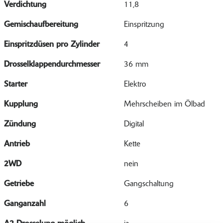
Verdichtung
11,8
Gemischaufbereitung
Einspritzung
Einspritzdüsen pro Zylinder
4
Drosselklappendurchmesser
36 mm
Starter
Elektro
Kupplung
Mehrscheiben im Ölbad
Zündung
Digital
Antrieb
Kette
2WD
nein
Getriebe
Gangschaltung
Ganganzahl
6